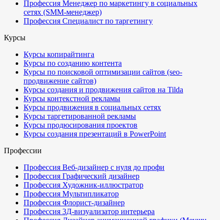
Профессия Менеджер по маркетингу в социальных
сетях (SMM-менеджер)
Профессия Специалист по таргетингу
Курсы
Курсы копирайтинга
Курсы по созданию контента
Курсы по поисковой оптимизации сайтов (seo-
продвижение сайтов)
Курсы создания и продвижения сайтов на Tilda
Курсы контекстной рекламы
Курсы продвижения в социальных сетях
Курсы таргетированной рекламы
Курсы продюсирования проектов
Курсы создания презентаций в PowerPoint
Профессии
Профессия Веб-дизайнер с нуля до профи
Профессия Графический дизайнер
Профессия Художник-иллюстратор
Профессия Мультипликатор
Профессия Флорист-дизайнер
Профессия 3Д-визуализатор интерьера