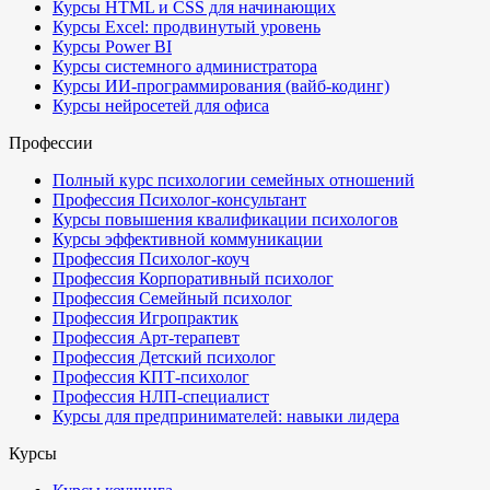
Курсы HTML и CSS для начинающих
Курсы Excel: продвинутый уровень
Курсы Power BI
Курсы системного администратора
Курсы ИИ-программирования (вайб-кодинг)
Курсы нейросетей для офиса
Профессии
Полный курс психологии семейных отношений
Профессия Психолог-консультант
Курсы повышения квалификации психологов
Курсы эффективной коммуникации
Профессия Психолог-коуч
Профессия Корпоративный психолог
Профессия Семейный психолог
Профессия Игропрактик
Профессия Арт-терапевт
Профессия Детский психолог
Профессия КПТ-психолог
Профессия НЛП-специалист
Курсы для предпринимателей: навыки лидера
Курсы