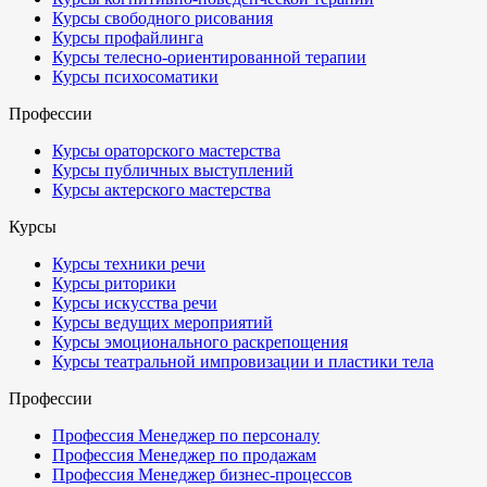
Курсы свободного рисования
Курсы профайлинга
Курсы телесно-ориентированной терапии
Курсы психосоматики
Профессии
Курсы ораторского мастерства
Курсы публичных выступлений
Курсы актерского мастерства
Курсы
Курсы техники речи
Курсы риторики
Курсы искусства речи
Курсы ведущих мероприятий
Курсы эмоционального раскрепощения
Курсы театральной импровизации и пластики тела
Профессии
Профессия Менеджер по персоналу
Профессия Менеджер по продажам
Профессия Менеджер бизнес-процессов