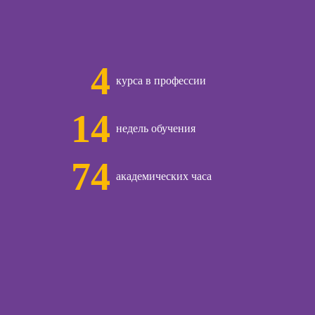
ческий курс
Курсы техник
продаж
общения с
Курсы по
4
и
открытию бизнеса
курса в профессии
с нуля
ческой
14
Курсы трейдинга
огии:
недель обучения
для начинающих
менные
ды
Курсы по
74
заработку на Ozon
академических часа
и Wildberries для
предпринимателей
ы
Курсы риелтора
Курсы менеджера
огического
по работе с Авито
ьтирования
ческой