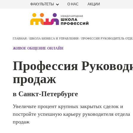
ФАКУЛЬТЕТЫ
О НАС
АКЦИИ
Профе
Школа маркетинга и рекламы
Профес
ГЛАВНАЯ /
ШКОЛА БИЗНЕСА И УПРАВЛЕНИЯ /
ПРОФЕССИЯ РУКОВОДИТЕЛЬ ОТД
Школа дизайна
Специал
ЖИВОЕ ОБЩЕНИЕ ОНЛАЙН
поисков
Школа нейросетей и
оптими
Профессия Руководи
сайтов (
программирования
продви
продаж
сайтов)
Школа психологии
Профес
Интерне
в Санкт-Петербурге
Школа актерского мастерства
маркето
Увеличьте процент крупных закрытых сделок и
Профес
Школа бизнеса и управления
постройте успешную карьеру руководителя отдела
Менедж
маркети
продаж
Фотошкола
социал
сетях (