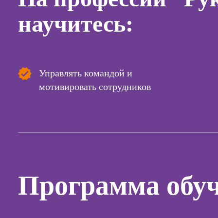
научитесь:
Курсы с
и прод
сайтов н
Курсы
контекс
Управлять командой и
реклам
мотивировать сотрудников
Курсы
продви
социал
сетях
Курсы
таргети
реклам
Программа обу
Курсы
продюс
проекто
Курсы с