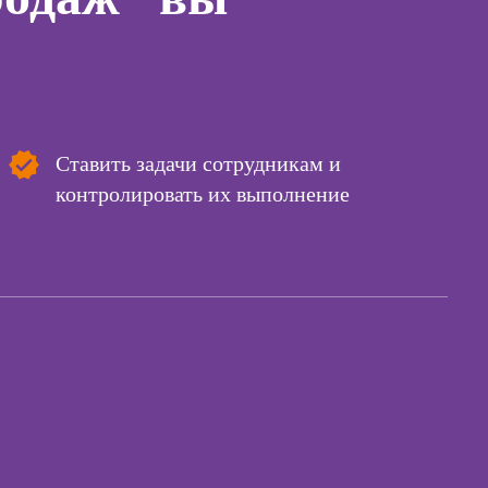
управляющего
лист
рестораном
для
Курсы менеджера
инимателей:
Wildberries
 лидера
Ставить задачи сотрудникам и
Курсы
ы
контролировать их выполнение
Курсы менеджера
коучинга
Ozon
психологии
Курсы управления
ачинающих
отделом продаж
психологии
Курсы диспетчера-
ений
логиста
ны и
ны
Курсы торговли
криптовалютой
детской
огии для
Курсы продаж для
лей
начинающих