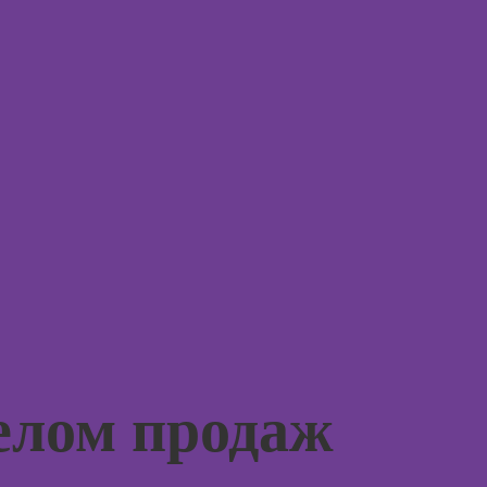
Курсы 3D-
моделирования
Курсы
эмоцио
Курсы 3D-
интелл
визуализации
Курсы
Курсы 3DS MAX
эриксо
для дизайнеров
гипноз
интерьера
Курсы
Курсы по
метафо
монтажу в After
ассоци
Effects
карт
Курсы дизайна
Курсы 
интерфейсов
Курсы 
Курсы Autodesk
для пс
AutoCAD
елом продаж
Курсы 
Курсы
нейроп
Блендера
психок
(Blender 3D)