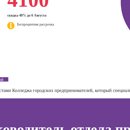
дизайнер
Профе
ер)
Психол
Курсы Excel:
Профессия 3Д-
сия
скидка 40% до 6 Августа
продвинутый
визуализатор
Профе
ист по
уровень
интерьера
Корпо
Беспроцентная рассрочка
нгу
психол
Курсы Power BI
Профессия
Дизайнер
Профе
Курсы системного
анимационной
Семей
администратора
графики
психол
(Моушн-
Курсы ИИ-
Профе
дизайнер)
программирования
тинга
Игропр
(вайб-кодинг)
Профессия
о
Профес
Ландшафтный
Курсы нейросетей
ию
терапе
дизайнер
для офиса
а
истами
Колледжа городских предпринимателей
, который специал
Профе
Профессия
о
Детски
Дизайнер
ой
сайтов на Tilda
Профе
зации
психол
seo-
Профессия
ководитель отдела п
жение
Коммерческий
Профе
диджитал-