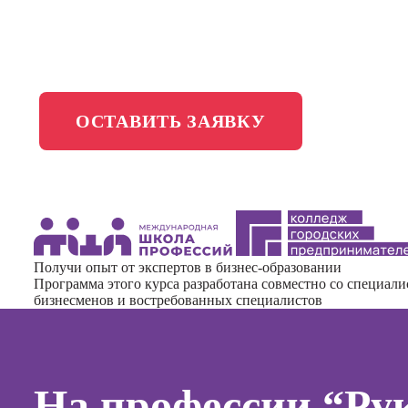
менедж
Школа медиа
Профес
Специал
таргети
Онлайн-обучение
ОСТАВИТЬ ЗАЯВКУ
Курсы
Курсы
копирай
Курсы п
создан
Получи опыт от экспертов в бизнес-образовании
контент
Программа этого курса разработана совместно со специал
бизнесменов и востребованных специалистов
Курсы п
поисков
оптими
сайтов (
На профессии “Ру
продви
сайтов)