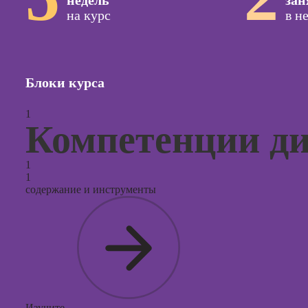
недель
зан
на курс
в н
Курсы с
и прод
сайтов н
Курсы
Блоки курса
контекс
реклам
1
Компетенции ди
Курсы
продви
социал
1
сетях
1
содержание и инструменты
Курсы
таргети
реклам
Курсы
продюс
проекто
Курсы с
Изучите