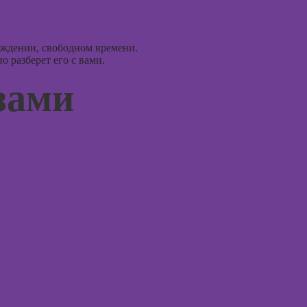
Курсы 3D-
моделирования
Курсы
эмоцио
Курсы 3D-
ождении, свободном времени.
интелл
визуализации
 разберет его с вами.
Курсы
зами
Курсы 3DS MAX
эриксо
для дизайнеров
гипноз
интерьера
Курсы
Курсы по
метафо
монтажу в After
ассоци
Effects
карт
Курсы дизайна
Курсы 
интерфейсов
Курсы 
Курсы Autodesk
для пс
AutoCAD
Курсы 
Курсы
нейроп
Блендера
психок
(Blender 3D)