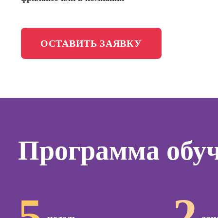
менедж
Школа медиа
Профес
Специал
ОСТАВИТЬ ЗАЯВКУ
таргети
Онлайн-обучение
Курсы
Курсы
копирай
Курсы п
Программа обу
создан
контент
Курсы п
поисков
оптими
5
2
сайтов (
продви
сайтов)