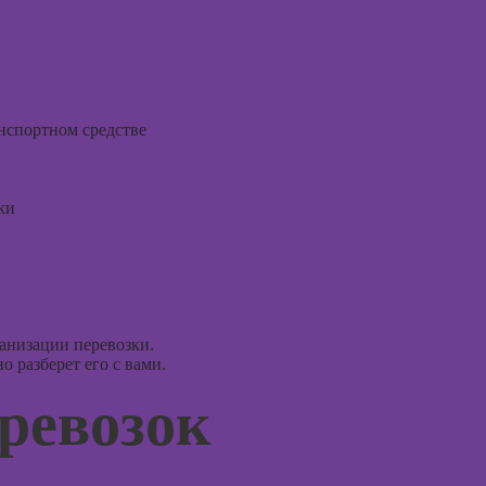
Курсы 
Курсы
тревог
рисования в
паниче
Photoshop
атакам
Курсы создания
Курсы 
2Д-персонажей
поведе
анспортном средстве
в Adobe
терапи
Photoshop
Курсы 
Курсы ArchiCad
ки
рисова
для дизайнеров
интерьера
Курсы
профа
Практикум:
интерьерные
Курсы 
коллажи в
ориент
анизации перевозки.
Adobe
терапи
 разберет его с вами.
Photoshop
Курсы
ревозок
Курсы
психос
подготовки
недвижимости к
продаже