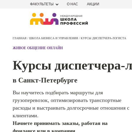
ФАКУЛЬТЕТЫ
О НАС
АКЦИИ
Профе
Школа маркетинга и рекламы
Профес
ГЛАВНАЯ /
ШКОЛА БИЗНЕСА И УПРАВЛЕНИЯ /
КУРСЫ ДИСПЕТЧЕРА-ЛОГИСТА
Школа дизайна
Специал
ЖИВОЕ ОБЩЕНИЕ ОНЛАЙН
поисков
Школа нейросетей и
оптими
Курсы диспетчера-л
сайтов (
программирования
продви
сайтов)
Школа психологии
в Санкт-Петербурге
Профес
Интерне
Вы научитесь подбирать маршруты для
Школа актерского мастерства
маркето
грузоперевозок, оптимизировать транспортные
Профес
Школа бизнеса и управления
расходы и выстраивать долгосрочные отношения с
Менедж
клиентами.
маркети
Фотошкола
Начнете принимать заказы, работая на
социал
фрилансе или в компании
сетях (