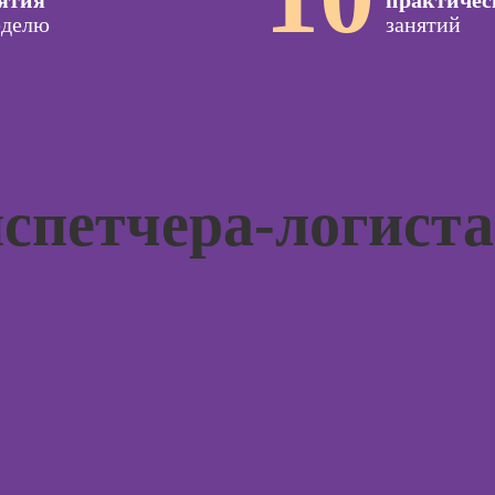
ятия
практичес
специа
еделю
иллюстратор
занятий
оздания
Курсы 
вижения
Профессия
предпр
а Tilda
Специалист по
навыки
подготовке
недвижимости к
тной
продаже
ы
(хоумстейджер)
Курс
спетчера-логиста
Профессия 3Д-
жения в
Курсы 
художник по
ьных
созданию игр
Курсы 
для н
Профессия 2D-
Художник
рованной
Курсы 
ы
отнош
Профессия
мужчи
Дизайнер
женщи
интерьера
ирования
в
Курсы 
психол
оздания
родите
Курсы