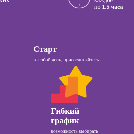
ких
каждое
лист
по
1.5 часа
Курсы
для
инимателей:
 лидера
Курсы менеджера
Wildberries
Курсы менеджера
Старт
Ozon
ы
в любой день, присоединяйтесь
Курсы управления
коучинга
отделом продаж
психологии
Курсы диспетчера-
ачинающих
логиста
психологии
Курсы продаж для
ений
начинающих
ны и
ны
Гибкий
Курсы техник
продаж
график
детской
огии для
Курсы по
лей
возможность выбирать
открытию бизнеса