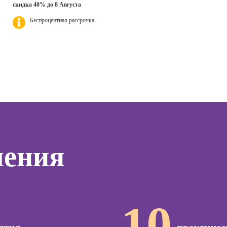
дизайнер
Профе
скидка 40% до 8 Августа
ер)
Психол
Курсы Excel:
Беспроцентная рассрочка
Профессия 3Д-
сия
продвинутый
визуализатор
Профе
ист по
уровень
интерьера
Корпо
нгу
психол
Курсы Power BI
Профессия
Дизайнер
Профе
Курсы системного
анимационной
Семей
администратора
графики
психол
(Моушн-
Курсы ИИ-
Профе
дизайнер)
программирования
тинга
Игропр
(вайб-кодинг)
Профессия
о
Профес
Ландшафтный
Курсы нейросетей
чения
ию
терапе
дизайнер
для офиса
а
Профе
Профессия
о
Детски
Дизайнер
ой
сайтов на Tilda
Профе
зации
10
психол
seo-
Профессия
жение
Коммерческий
Профе
диджитал-