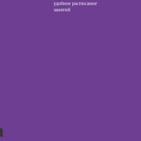
удобное расписание
с нуля
ческий курс
занятий
Курсы по
заработку на Ozon
общения с
и Wildberries для
и
предпринимателей
Курсы риелтора
ческой
огии:
Курсы менеджера
менные
по работе с Авито
ды
ы
огического
ьтирования
а
ческой