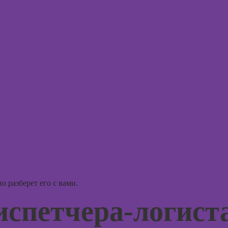
аций в
int
Практи
Курсы ИИ-
НЛП
дизайна:
нейросети для
Курсы 
работы и
людьм
творчества
Курсы
Курсы веб-
практи
дизайна для
психол
начинающих
совре
подхо
Курсы
Photoshop
Курсы Adobe
Курс
Illustrator
(Иллюстратор),
Курсы
векторная
 разберет его с вами.
психол
графика
консул
спетчера-логист
Курсы
Курсы
графического
практи
дизайна