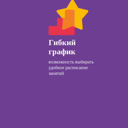
с нуля
ческий курс
Курсы по
заработку на Ozon
общения с
и Wildberries для
и
предпринимателей
Гибкий
Курсы риелтора
ческой
график
огии:
Курсы менеджера
менные
по работе с Авито
возможность выбирать
ды
удобное расписание
занятий
ы
огического
ьтирования
ческой