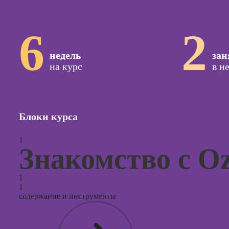
Курсы с
и прод
6
2
сайтов н
недель
зан
Курсы
на курс
в н
контекс
реклам
Курсы
продви
Блоки курса
социал
сетях
1
Курсы
Знакомство с O
таргети
реклам
1
Курсы
1
продюс
содержание и инструменты
проекто
Курсы с