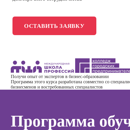
менедж
Школа медиа
Профес
Специал
ОСТАВИТЬ ЗАЯВКУ
таргети
Онлайн-обучение
Курсы
Курсы
копирай
Получи опыт от экспертов в бизнес-образовании
Курсы п
Программа этого курса разработана совместно со специал
создан
бизнесменов и востребованных специалистов
контент
Курсы п
поисков
оптими
Программа обу
сайтов (
продви
сайтов)