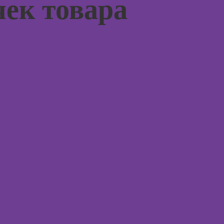
чек товара
(хоумстейджинг)
Курсы по
заработку на
перепродаже
квартир
(флиппинг)