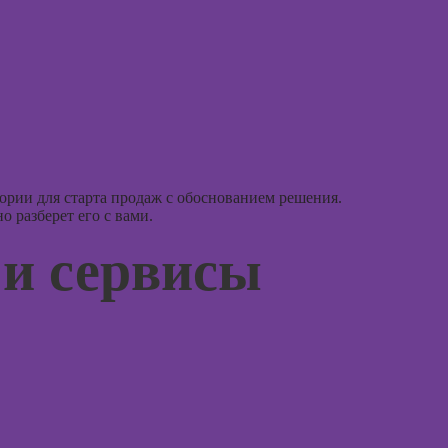
Курсы 3D-
моделирования
Курсы
эмоцио
Курсы 3D-
интелл
визуализации
Курсы
Курсы 3DS MAX
эриксо
для дизайнеров
гипноз
интерьера
Курсы
рии для старта продаж с обоснованием решения.
Курсы по
метафо
 разберет его с вами.
монтажу в After
ассоци
Effects
карт
 и сервисы
Курсы дизайна
Курсы 
интерфейсов
Курсы 
Курсы Autodesk
для пс
AutoCAD
Курсы 
Курсы
нейроп
Блендера
психок
(Blender 3D)