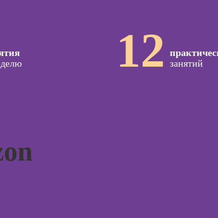
специа
иллюстратор
оздания
Курсы 
вижения
Профессия
12
предпр
а Tilda
Специалист по
навыки
подготовке
ятия
практичес
недвижимости к
еделю
занятий
тной
продаже
ы
(хоумстейджер)
Курс
Профессия 3Д-
жения в
Курсы 
художник по
ьных
созданию игр
Курсы 
для н
Профессия 2D-
Художник
zon
рованной
Курсы 
ы
отнош
Профессия
мужчи
Дизайнер
женщи
интерьера
ирования
в
Курсы 
психол
оздания
родите
Курсы