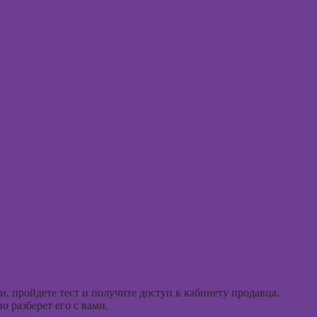
аций в
int
Практи
Курсы ИИ-
НЛП
дизайна:
нейросети для
Курсы 
работы и
людьм
творчества
Курсы
Курсы веб-
практи
дизайна для
психол
начинающих
совре
подхо
Курсы
Photoshop
Курсы Adobe
Курс
Illustrator
(Иллюстратор),
Курсы
векторная
психол
графика
консул
Курсы
, пройдете тест и получите доступ к кабинету продавца.
Курсы
графического
 разберет его с вами.
практи
дизайна