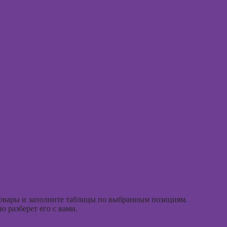
Курсы 
Курсы
тревог
рисования в
паниче
Photoshop
атакам
Курсы создания
Курсы 
2Д-персонажей
поведе
в Adobe
терапи
Photoshop
Курсы 
Курсы ArchiCad
рисова
для дизайнеров
интерьера
Курсы
профа
Практикум:
интерьерные
Курсы 
коллажи в
ориент
Adobe
терапи
Photoshop
Курсы
Курсы
психос
товары и заполните таблицы по выбранным позициям.
подготовки
 разберет его с вами.
недвижимости к
продаже