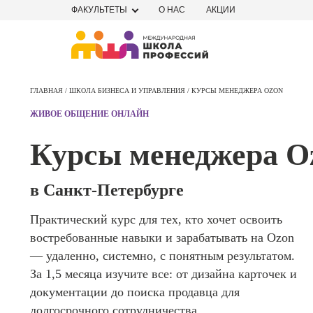
ФАКУЛЬТЕТЫ
О НАС
АКЦИИ
Профе
Школа маркетинга и рекламы
Профес
ГЛАВНАЯ /
ШКОЛА БИЗНЕСА И УПРАВЛЕНИЯ /
КУРСЫ МЕНЕДЖЕРА OZON
Школа дизайна
Специал
ЖИВОЕ ОБЩЕНИЕ ОНЛАЙН
поисков
Школа нейросетей и
оптими
Курсы менеджера O
сайтов (
программирования
продви
сайтов)
Школа психологии
в Санкт-Петербурге
Профес
Интерне
Практический курс для тех, кто хочет освоить
Школа актерского мастерства
маркето
востребованные навыки и зарабатывать на Ozon
Профес
Школа бизнеса и управления
— удаленно, системно, с понятным результатом.
Менедж
За 1,5 месяца изучите все: от дизайна карточек и
маркети
Фотошкола
документации до поиска продавца для
социал
долгосрочного сотрудничества
сетях (