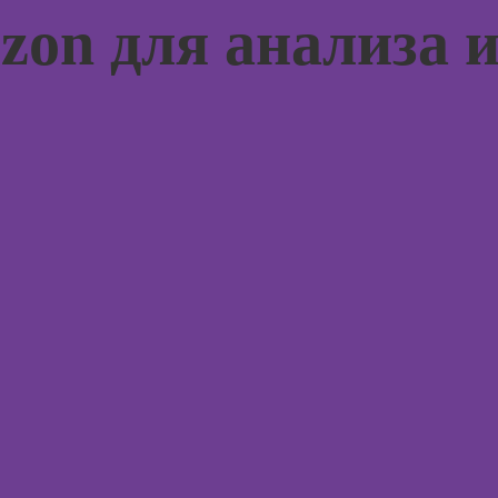
психод
on для анализа 
Курсы 
и псих
Курсы
игр
Курсы
Курсы 
флористики для
психол
начинающих
менед
персон
Курсы
коммерческой
Курсы
флористики
продв
психол
Курсы
ландшафтного
Курсы 
дизайна
погран
расстр
Курсы дизайна
интерьера
Курсы 
психол
Курсы
анимации
Курсы 
консул