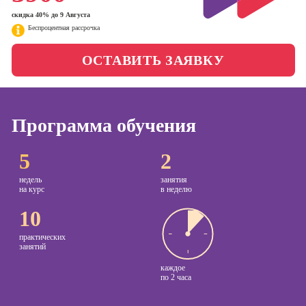
менеджер)
скидка 40% до 9 Августа
Фотошкола
Беспроцентная рассрочка
Профессия
Специалист по
Школа медиа
ОСТАВИТЬ ЗАЯВКУ
таргетингу
Курсы
Онлайн-обучение
Программа обучения
Курсы
5
2
копирайтинга
недель
занятия
Курсы по
на курс
в неделю
созданию
контента
10
Курсы по
практических
поисковой
занятий
оптимизации
каждое
сайтов (seo-
по
2 часа
продвижение
сайтов)