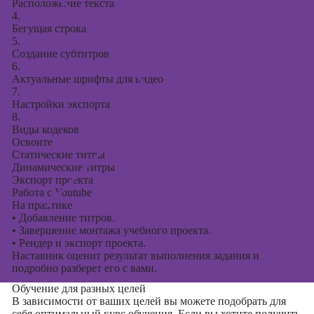
Расположение текста
4.
Бегущая строка
5.
Создание субтитров
6.
Актуальные шрифты для видео
7.
Настройки экспорта
8.
Виды кодеков
Освоите
Статические титры
Динамические титры
Экспорт проекта
Работа с Youtube
На практике
•
Добавление титров.
•
Завершение монтажа учебного проекта.
•
Рендер и экспорт проекта.
Наставник оценит результат выполнения задания и
подробно разберет его с вами.
Обучение для разных целей
В зависимости от ваших целей вы можете подобрать для
себя оптимальный курс обучения. Если вы хотите получить