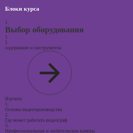
Блоки курса
Курсы создания
и продвижения
сайтов на Tilda
1
Выбор оборудования
Курсы
1
контекстной
1
рекламы
содержание и инструменты
Курсы
продвижения в
социальных
сетях
Курсы
таргетированной
рекламы
Изучите
1.
Курсы
Основы видеопроизводства
продюсирования
2.
проектов
Где может работать видеограф
3.
Курсы создания
Профессиональные и любительские камеры