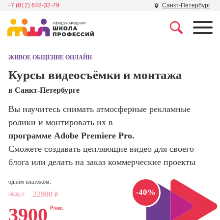
+7 (812) 648-32-79
Санкт-Петербург
Профессии
Школа маркетинга и
рекламы
ЖИВОЕ ОБЩЕНИЕ ОНЛАЙН
Профессия
Специалист по
Курсы видеосъёмки и монтажа
Школа дизайна
поисковой
в Санкт-Петербурге
оптимизации
сайтов (seo-
Школа нейросетей и
Вы научитесь снимать атмосферные рекламные
продвижение
программирования
сайтов)
ролики и монтировать их в
программе Adobe Premiere Pro.
Школа психологии
Профессия
Сможете создавать цепляющие видео для своего
Интернет-
маркетолог
блога или делать на заказ коммерческие проекты
Школа актерского
мастерства
Профессия
одним платежом:
Менеджер по
-40%
22900
маркетингу в
38200
₽
₽
Школа бизнеса и
социальных
3900
₽/мес.
управления
сетях (SMM-