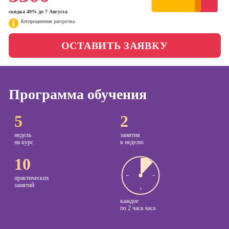
менеджер)
скидка 40% до 7 Августа
Фотошкола
Беспроцентная рассрочка
Профессия
Специалист по
Школа медиа
таргетингу
ОСТАВИТЬ ЗАЯВКУ
Курсы
Онлайн-обучение
Программа обучения
Курсы
5
2
копирайтинга
Курсы по
недель
занятия
на курс
в неделю
созданию
контента
10
Курсы по
практических
поисковой
занятий
оптимизации
каждое
сайтов (seo-
по
2 часа часа
продвижение
сайтов)