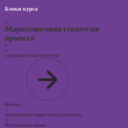
Блоки курса
Курсы создания
и продвижения
сайтов на Tilda
1
Маркетинговая стратегия
Курсы
контекстной
проекта
рекламы
1
1
Курсы
содержание и инструменты
продвижения в
социальных
сетях
Курсы
таргетированной
рекламы
Курсы
Изучите
продюсирования
1.
проектов
Цели интернет-маркетинга для бизнеса
2.
Курсы создания
Исследование рынка