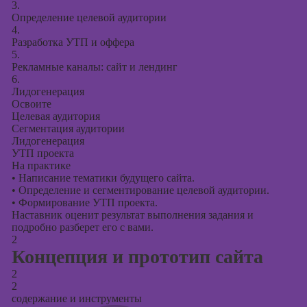
презентаций в
3.
PowerPoint
Определение целевой аудитории
4.
Разработка УТП и оффера
5.
Рекламные каналы: сайт и лендинг
6.
Лидогенерация
Освоите
Целевая аудитория
Сегментация аудитории
Лидогенерация
УТП проекта
На практике
•
Написание тематики будущего сайта.
•
Определение и сегментирование целевой аудитории.
•
Формирование УТП проекта.
Наставник оценит результат выполнения задания и
подробно разберет его с вами.
2
Концепция и прототип сайта
2
2
содержание и инструменты