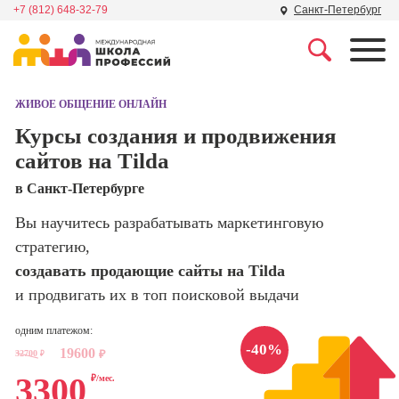
+7 (812) 648-32-79
Санкт-Петербург
Профессии
Школа маркетинга и
рекламы
ЖИВОЕ ОБЩЕНИЕ ОНЛАЙН
Профессия
Специалист по
Курсы создания и продвижения
Школа дизайна
поисковой
сайтов на Tilda
оптимизации
сайтов (seo-
Школа нейросетей и
в Санкт-Петербурге
продвижение
программирования
сайтов)
Вы научитесь разрабатывать маркетинговую
стратегию,
Школа психологии
Профессия
Интернет-
создавать продающие сайты на Tilda
маркетолог
и продвигать их в топ поисковой выдачи
Школа актерского
мастерства
Профессия
одним платежом:
Менеджер по
-40%
19600
маркетингу в
32700
₽
₽
Школа бизнеса и
социальных
3300
управления
₽/мес.
сетях (SMM-