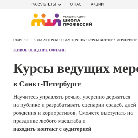
ФАКУЛЬТЕТЫ
О НАС
АКЦИИ
Профе
Школа маркетинга и рекламы
Профес
ГЛАВНАЯ /
ШКОЛА АКТЕРСКОГО МАСТЕРСТВА /
КУРСЫ ВЕДУЩИХ МЕРОПРИЯТИ
Школа дизайна
Специал
ЖИВОЕ ОБЩЕНИЕ ОФЛАЙН
поисков
Школа нейросетей и
оптими
Курсы ведущих мер
сайтов (
программирования
продви
сайтов)
Школа психологии
в Санкт-Петербурге
Профес
Интерне
Научитесь управлять речью, уверенно держаться
Школа актерского мастерства
маркето
на публике и разрабатывать сценарии свадеб, дней
Профес
Школа бизнеса и управления
рождения и корпоративов. Сможете выступать на
Менедж
празднике любого масштаба и
маркети
Фотошкола
находить контакт с аудиторией
социал
сетях (