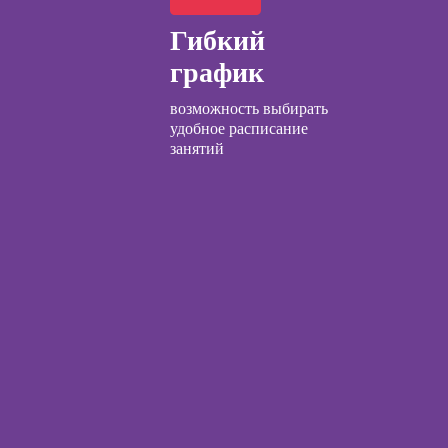
с нуля
ческий курс
Гибкий
Курсы по
график
заработку на Ozon
общения с
и Wildberries для
и
возможность выбирать
предпринимателей
удобное расписание
занятий
Курсы риелтора
ческой
огии:
Курсы менеджера
менные
по работе с Авито
ды
ы
огического
ьтирования
ческой