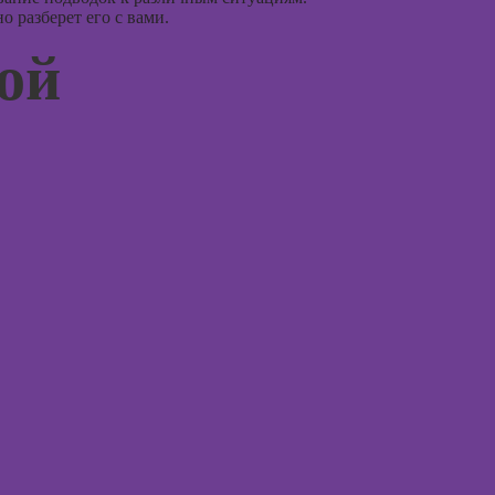
Курсы 3D-
 разберет его с вами.
моделирования
Курсы
кой
эмоцио
Курсы 3D-
интелл
визуализации
Курсы
Курсы 3DS MAX
эриксо
для дизайнеров
гипноз
интерьера
Курсы
Курсы по
метафо
монтажу в After
ассоци
Effects
карт
Курсы дизайна
Курсы 
интерфейсов
Курсы 
Курсы Autodesk
для пс
AutoCAD
Курсы 
Курсы
нейроп
Блендера
психок
(Blender 3D)