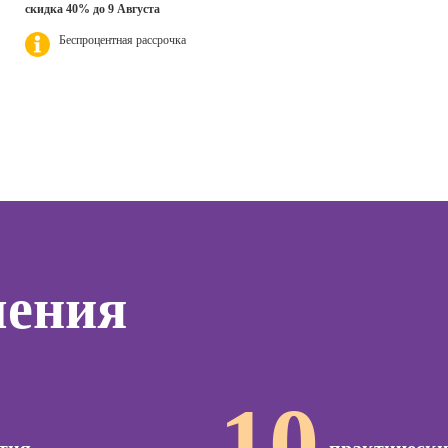
дизайнер
Профе
скидка 40% до 9 Августа
ер)
Психол
Курсы Excel:
Беспроцентная рассрочка
Профессия 3Д-
сия
продвинутый
визуализатор
Профе
ист по
уровень
интерьера
Корпо
нгу
психол
Курсы Power BI
Профессия
Дизайнер
Профе
Курсы системного
анимационной
Семей
администратора
графики
психол
(Моушн-
Курсы ИИ-
Профе
дизайнер)
программирования
тинга
Игропр
(вайб-кодинг)
Профессия
о
Профес
Ландшафтный
Курсы нейросетей
чения
ию
терапе
дизайнер
для офиса
а
Профе
Профессия
о
Детски
Дизайнер
ой
сайтов на Tilda
Профе
зации
10
психол
seo-
Профессия
жение
Коммерческий
Профе
диджитал-