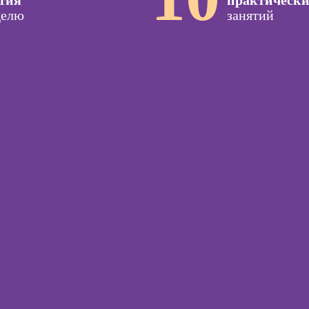
тия
практическ
специа
делю
иллюстратор
занятий
оздания
Курсы 
вижения
Профессия
предпр
а Tilda
Специалист по
навыки
подготовке
недвижимости к
тной
продаже
ы
(хоумстейджер)
Курс
Профессия 3Д-
жения в
Курсы 
художник по
ьных
созданию игр
Курсы 
для н
Профессия 2D-
Художник
рованной
Курсы 
ы
отнош
Профессия
мужчи
Дизайнер
женщи
интерьера
ирования
в
Курсы 
психол
оздания
родите
Курсы