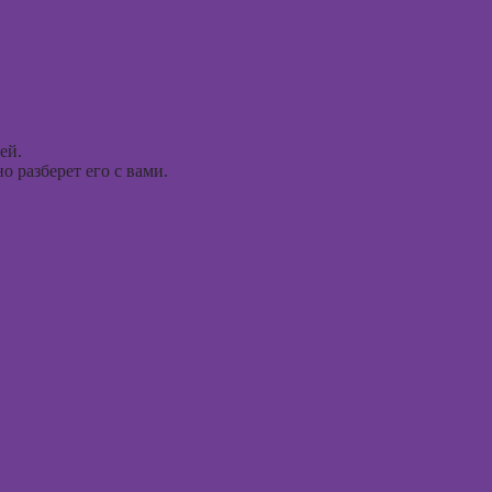
Курсы 
Курсы
тревог
рисования в
паниче
Photoshop
атакам
Курсы создания
Курсы 
2Д-персонажей
поведе
в Adobe
ей.
терапи
Photoshop
 разберет его с вами.
Курсы 
Курсы ArchiCad
рисова
для дизайнеров
интерьера
Курсы
профа
Практикум:
интерьерные
Курсы 
коллажи в
ориент
Adobe
терапи
Photoshop
Курсы
Курсы
психос
подготовки
недвижимости к
продаже