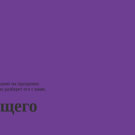
(хоумстейджинг)
Курсы по
заработку на
перепродаже
квартир
(флиппинг)
циях на празднике.
 разберет его с вами.
ущего