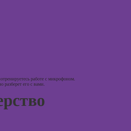
аций в
int
Практи
Курсы ИИ-
НЛП
дизайна:
нейросети для
Курсы 
работы и
людьм
творчества
Курсы
Курсы веб-
практи
дизайна для
психол
начинающих
совре
подхо
Курсы
Photoshop
отренируетесь работе с микрофоном.
Курсы Adobe
 разберет его с вами.
Курс
Illustrator
ерство
(Иллюстратор),
Курсы
векторная
психол
графика
консул
Курсы
Курсы
графического
практи
дизайна