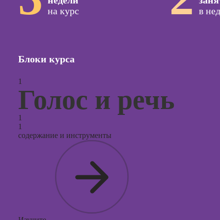
недели
заня
на курс
в не
Курсы с
и прод
сайтов н
Курсы
Блоки курса
контекс
реклам
1
Голос и речь
Курсы
продви
социал
1
сетях
1
содержание и инструменты
Курсы
таргети
реклам
Курсы
продюс
проекто
Курсы с
Изучите