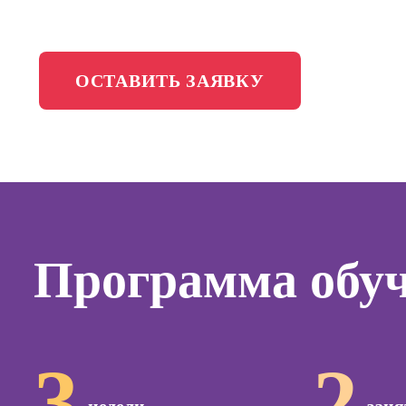
менедж
Школа медиа
Профес
Специал
ОСТАВИТЬ ЗАЯВКУ
таргети
Онлайн-обучение
Курсы
Курсы
копирай
Курсы п
Программа обу
создан
контент
Курсы п
поисков
оптими
3
2
сайтов (
продви
сайтов)