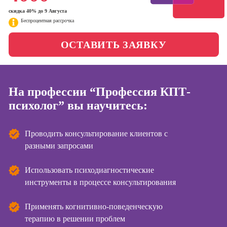
менеджер)
скидка 40% до 9 Августа
Фотошкола
Беспроцентная рассрочка
Профессия
Специалист по
Школа медиа
ОСТАВИТЬ ЗАЯВКУ
таргетингу
Курсы
Онлайн-обучение
На профессии “Профессия КПТ-
психолог” вы научитесь:
Курсы
копирайтинга
Проводить консультирование клиентов с
Курсы по
созданию
разными запросами
контента
Использовать психодиагностические
Курсы по
инструменты в процессе консультирования
поисковой
оптимизации
сайтов (seo-
Применять когнитивно-поведенческую
продвижение
терапию в решении проблем
сайтов)