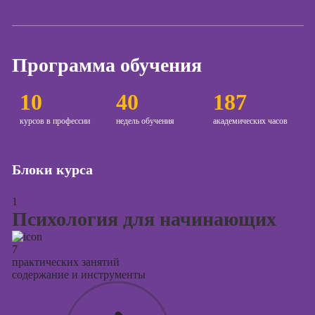
Курсы создания
и продвижения
сайтов на Tilda
Программа обучения
Курсы
контекстной
10
40
187
рекламы
курсов в профессии
недель обучения
академических часов
Курсы
продвижения в
социальных
Блоки курса
сетях
Курсы
1
таргетированной
Психология для начинающих
рекламы
Курсы
7
практических занятий
продюсирования
содержание и инструменты
проектов
Курсы создания