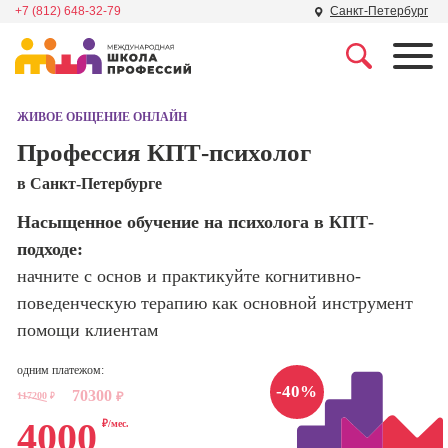
+7 (812) 648-32-79
Санкт-Петербург
Профессии
Школа маркетинга и
рекламы
ЖИВОЕ ОБЩЕНИЕ ОНЛАЙН
Профессия
Специалист по
Профессия КПТ-психолог
Школа дизайна
поисковой
в Санкт-Петербурге
оптимизации
сайтов (seo-
Школа нейросетей и
Насыщенное обучение на психолога в КПТ-
продвижение
программирования
сайтов)
подходе:
начните с основ и практикуйте когнитивно-
Школа психологии
Профессия
поведенческую терапию как основной инструмент
Интернет-
маркетолог
помощи клиентам
Школа актерского
мастерства
Профессия
одним платежом:
Менеджер по
-40%
70300
маркетингу в
117200
₽
₽
Школа бизнеса и
социальных
4000
₽/мес.
управления
сетях (SMM-