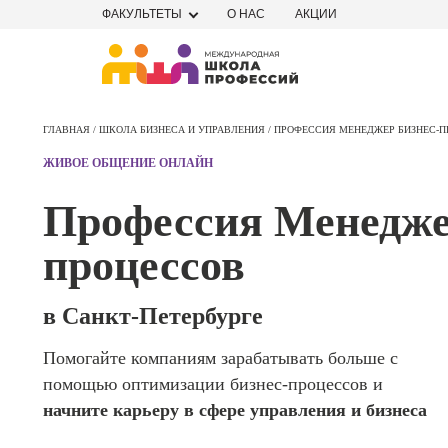
ФАКУЛЬТЕТЫ
О НАС
АКЦИИ
Профе
Школа маркетинга и рекламы
Профес
ГЛАВНАЯ /
ШКОЛА БИЗНЕСА И УПРАВЛЕНИЯ /
ПРОФЕССИЯ МЕНЕДЖЕР БИЗНЕС-
Школа дизайна
Специал
ЖИВОЕ ОБЩЕНИЕ ОНЛАЙН
поисков
Школа нейросетей и
оптими
Профессия Менедже
сайтов (
программирования
продви
процессов
сайтов)
Школа психологии
Профес
Интерне
в Санкт-Петербурге
Школа актерского мастерства
маркето
Помогайте компаниям зарабатывать больше с
Профес
Школа бизнеса и управления
помощью оптимизации бизнес-процессов и
Менедж
маркети
начните карьеру в сфере управления и бизнеса
Фотошкола
социал
сетях (