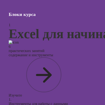
презент
PowerPo
Блоки курса
1
Excel для начи
6
практических занятий
содержание и инструменты
Изучите
1.
Инструменты для работы с данными