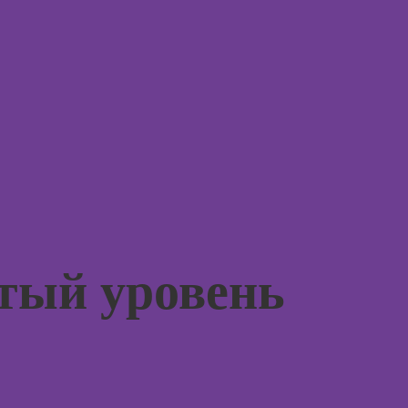
психод
Курсы 
и псих
Курсы
игр
Курсы
Курсы 
флористики для
психол
начинающих
менед
персон
Курсы
коммерческой
Курсы
флористики
продв
психол
Курсы
ландшафтного
Курсы 
утый уровень
дизайна
погран
расстр
Курсы дизайна
интерьера
Курсы 
психол
Курсы
анимации
Курсы 
консул