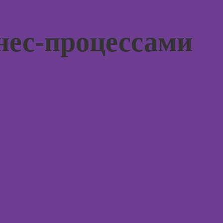
Курсы 
Курсы
тревог
рисования в
паниче
Photoshop
нес-процессами
атакам
Курсы создания
Курсы 
2Д-персонажей
поведе
в Adobe
терапи
Photoshop
Курсы 
Курсы ArchiCad
рисова
для дизайнеров
интерьера
Курсы
профа
Практикум:
интерьерные
Курсы 
коллажи в
ориент
Adobe
терапи
Photoshop
Курсы
Курсы
психос
подготовки
недвижимости к
продаже