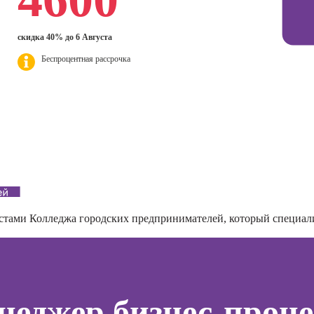
дизайнер
Профе
ер)
Психол
Курсы Excel:
Профессия 3Д-
сия
скидка 40% до 6 Августа
продвинутый
визуализатор
Профе
ист по
уровень
интерьера
Корпо
Беспроцентная рассрочка
нгу
психол
Курсы Power BI
Профессия
Дизайнер
Профе
Курсы системного
анимационной
Семей
администратора
графики
психол
(Моушн-
Курсы ИИ-
Профе
дизайнер)
программирования
тинга
Игропр
(вайб-кодинг)
Профессия
о
Профес
Ландшафтный
Курсы нейросетей
ию
терапе
дизайнер
для офиса
а
истами
Колледжа городских предпринимателей
, который специал
Профе
Профессия
о
Детски
Дизайнер
ой
сайтов на Tilda
Профе
зации
психол
seo-
Профессия
неджер бизнес-проце
жение
Коммерческий
Профе
диджитал-