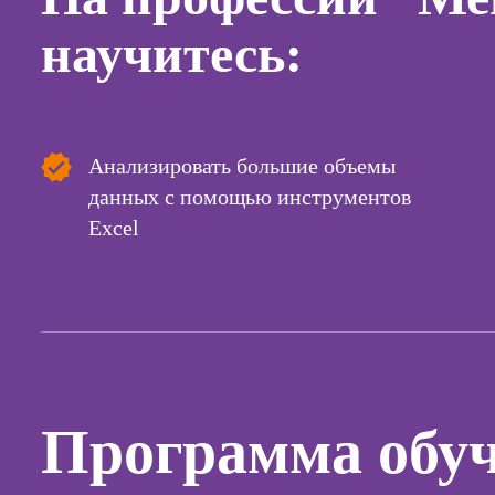
научитесь:
Курсы с
и прод
сайтов н
Курсы
контекс
Анализировать большие объемы
реклам
данных с помощью инструментов
Курсы
Excel
продви
социал
сетях
Курсы
таргети
реклам
Курсы
продюс
Программа обу
проекто
Курсы с