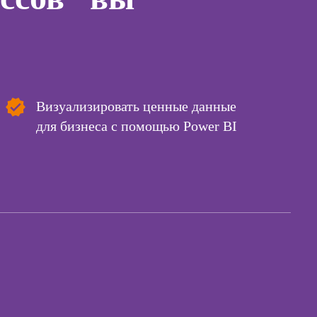
лист
Курсы
для
инимателей:
 лидера
Курсы менеджера
Wildberries
Курсы менеджера
Визуализировать ценные данные
Ozon
ы
для бизнеса с помощью Power BI
Курсы управления
коучинга
отделом продаж
психологии
Курсы диспетчера-
ачинающих
логиста
психологии
Курсы продаж для
ений
начинающих
ны и
ны
Курсы техник
продаж
детской
огии для
Курсы по
лей
открытию бизнеса