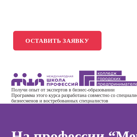
менедж
Школа медиа
Профес
Специал
таргети
Онлайн-обучение
ОСТАВИТЬ ЗАЯВКУ
Курсы
Курсы
копирай
Курсы п
создан
Получи опыт от экспертов в бизнес-образовании
контент
Программа этого курса разработана совместно со специал
бизнесменов и востребованных специалистов
Курсы п
поисков
оптими
сайтов (
На профессии “Ме
продви
сайтов)