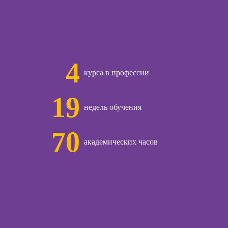
с нуля
ческий курс
Курсы по
заработку на Ozon
общения с
и Wildberries для
и
предпринимателей
4
курса в профессии
Курсы риелтора
ческой
огии:
Курсы менеджера
19
менные
по работе с Авито
недель обучения
ды
70
академических часов
ы
огического
ьтирования
ческой