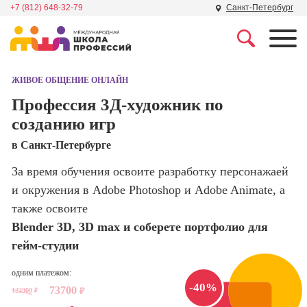
+7 (812) 648-32-79
Санкт-Петербург
Профессии
Школа маркетинга и
рекламы
ЖИВОЕ ОБЩЕНИЕ ОНЛАЙН
Профессия
Специалист по
Профессия 3Д-художник по
Школа дизайна
поисковой
созданию игр
оптимизации
сайтов (seo-
Школа нейросетей и
в Санкт-Петербурге
продвижение
программирования
сайтов)
За время обучения освоите разработку персонажаей
и окружения в Adobe Photoshop и Adobe Animate, а
Школа психологии
Профессия
Интернет-
также освоите
маркетолог
Blender 3D, 3D max и соберете портфолио для
Школа актерского
мастерства
гейм-студии
Профессия
Менеджер по
маркетингу в
одним платежом:
Школа бизнеса и
социальных
-40%
73700
122900
₽
управления
₽
сетях (SMM-