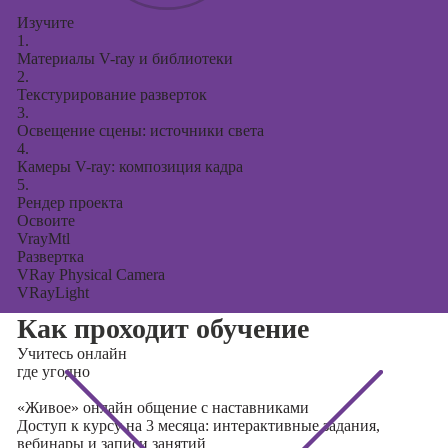
Изучите
1.
Материалы V-ray и библиотеки
2.
Текстурирование разверток
3.
Освещение сцены: источники света
4.
Камеры V-ray: композиция кадра
5.
Рендер проекта
Освоите
VrayMtl
Развертка
VRay Physical Camera
VRayLight
Как проходит обучение
Учитесь
онлайн
где угодно
«Живое» онлайн общение с наставниками
Доступ к курсу на 3 месяца: интерактивные задания,
вебинары и записи занятий