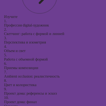
презентаций в
PowerPoint
Изучите
1.
Профессия digital-художник
2.
Скетчинг: работа с формой и линией
3.
Перспектива и изометрия
4.
Объем и свет
5.
Работа с объемной формой
6.
Приемы композиции
7.
Ambient occlusion: реалистичность
8.
Цвет и колористика
9.
Проект дома: референсы и эскиз
10.
Проект дома: финал