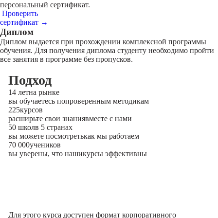
персональный сертификат.
Проверить
сертификат →
Диплом
Диплом выдается при прохождении комплексной программы
обучения. Для получения диплома студенту необходимо пройти
все занятия в программе без пропусков.
Подход
14 лет
на рынке
вы обучаетесь по
проверенным методикам
225
курсов
расширьте свои знания
вместе с нами
50 школ
в 5 странах
вы можете посмотреть
как мы работаем
70 000
учеников
вы уверены, что наши
курсы эффективны
Для этого курса доступен формат корпоративного