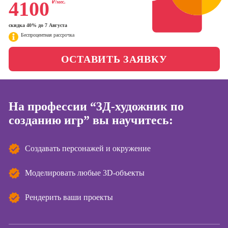
4100
₽/мес.
менеджер)
Фотошкола
Профессия
скидка 40% до 7 Августа
Специалист по
Беспроцентная рассрочка
Школа медиа
таргетингу
ОСТАВИТЬ ЗАЯВКУ
Курсы
Онлайн-обучение
На профессии “3Д-художник по
Курсы
копирайтинга
созданию игр” вы научитесь:
Курсы по
созданию
Создавать персонажей и окружение
контента
Моделировать любые 3D-объекты
Курсы по
поисковой
оптимизации
Рендерить ваши проекты
сайтов (seo-
продвижение
сайтов)