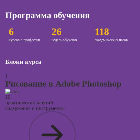
Курсы создания
Программа обучения
и продвижения
сайтов на Tilda
6
26
118
Курсы
контекстной
курсов в профессии
недель обучения
академических часов
рекламы
Курсы
Блоки курса
продвижения в
социальных
сетях
1
Рисование в Adobe Photoshop
Курсы
таргетированной
10
рекламы
практических занятий
содержание и инструменты
Курсы
продюсирования
проектов
Курсы создания