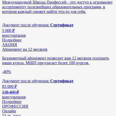
Международной Школы Профессий - это доступ к огромному
ассортименту полезнейших образовательных программ, в
котором каждый сможет найти что-то для себя.
Документ после обучения:
Сертификат
5 000
₽
консультация
Подробнее
АКЦИЯ
Абонемент на 12 месяцев
Безлимитный абонемент позволит вам 12 месяцев посещать
наши курсы. МШП предлагает более 100 курсов.
-40%
Документ после обучения:
Сертификат
83 000
₽
138 400 ₽
консультация
Подробнее
ПРОФЕССИЯ
Онлайн
53 ак. часа