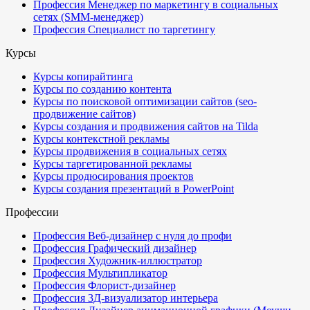
Профессия Менеджер по маркетингу в социальных
сетях (SMM-менеджер)
Профессия Специалист по таргетингу
Курсы
Курсы копирайтинга
Курсы по созданию контента
Курсы по поисковой оптимизации сайтов (seo-
продвижение сайтов)
Курсы создания и продвижения сайтов на Tilda
Курсы контекстной рекламы
Курсы продвижения в социальных сетях
Курсы таргетированной рекламы
Курсы продюсирования проектов
Курсы создания презентаций в PowerPoint
Профессии
Профессия Веб-дизайнер с нуля до профи
Профессия Графический дизайнер
Профессия Художник-иллюстратор
Профессия Мультипликатор
Профессия Флорист-дизайнер
Профессия 3Д-визуализатор интерьера