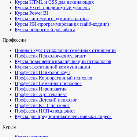
Курсы HTML и CSS для начинающих
Курсы Excel: продвинутый уровень
Курсы Power BI
Курсы системного администратора
Курсы ИИ-программирования (вайб-кодинг)
Курсы нейросетей для офиса
Профессии
Полный курс психологии семейных отношений
Профессия Психолог-консультант
Курсы повышения квалификации психологов
Курсы эффективной коммуникации
Профессия Психолог-коуч
Профессия Корпоративный психолог
Профессия Семейный психолог
Профессия Игропрактик
Профессия Арт-терапевт
Профессия Детский психолог
Профессия КПТ-психолог
Профессия НЛП-специалист
Курсы для предпринимателей: навыки лидера
Курсы