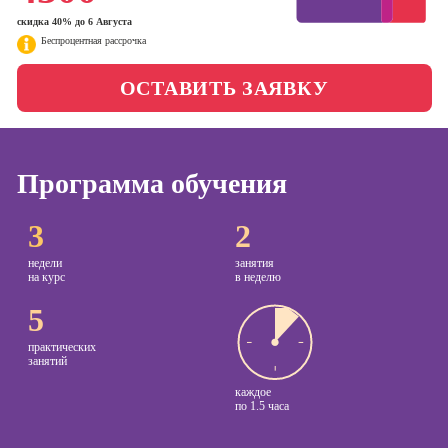
менеджер)
скидка 40% до 6 Августа
Фотошкола
Беспроцентная рассрочка
Профессия
Специалист по
Школа медиа
ОСТАВИТЬ ЗАЯВКУ
таргетингу
Курсы
Онлайн-обучение
Программа обучения
Курсы
3
2
копирайтинга
недели
занятия
Курсы по
на курс
в неделю
созданию
контента
5
Курсы по
практических
поисковой
занятий
оптимизации
каждое
сайтов (seo-
по
1.5 часа
продвижение
сайтов)