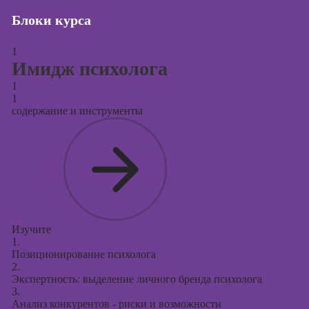
Блоки курса
Курсы создания
и продвижения
сайтов на Tilda
1
Имидж психолога
Курсы
1
контекстной
1
рекламы
содержание и инструменты
Курсы
продвижения в
социальных
сетях
Курсы
таргетированной
рекламы
Изучите
1.
Курсы
Позиционирование психолога
продюсирования
2.
проектов
Экспертность: выделение личного бренда психолога
3.
Курсы создания
Анализ конкурентов - риски и возможности