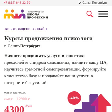
+7 (812) 648-32-79
Санкт-Петербург
Профессии
Школа маркетинга и
рекламы
ЖИВОЕ ОБЩЕНИЕ ОНЛАЙН
Профессия
Специалист по
Курсы продвижения психолога
Школа дизайна
поисковой
в Санкт-Петербурге
оптимизации
сайтов (seo-
Школа нейросетей и
Начните продвигать услуги в соцсетях:
продвижение
программирования
сайтов)
преодолейте синдром самозванца, найдите вашу ЦА,
научитесь грамотной самопрезентации, формируйте
Школа психологии
Профессия
клиентскую базу и продавайте ваши услуги в
Интернет-
маркетолог
интернете без усилий
Школа актерского
мастерства
Профессия
одним платежом:
Менеджер по
-40%
12900
маркетингу в
21500
₽
₽
Школа бизнеса и
социальных
4300
₽/мес.
управления
сетях (SMM-