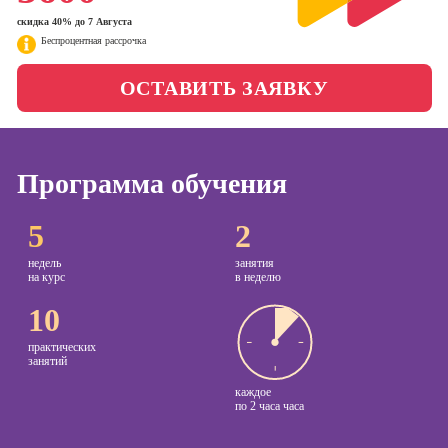
менеджер)
скидка 40% до 7 Августа
Фотошкола
Беспроцентная рассрочка
Профессия
Специалист по
Школа медиа
ОСТАВИТЬ ЗАЯВКУ
таргетингу
Курсы
Онлайн-обучение
Программа обучения
Курсы
5
2
копирайтинга
недель
занятия
Курсы по
на курс
в неделю
созданию
контента
10
Курсы по
практических
поисковой
занятий
оптимизации
каждое
сайтов (seo-
по
2 часа часа
продвижение
сайтов)