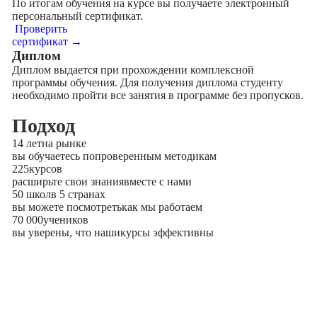
По итогам обучения на курсе вы получаете электронный
персональный сертификат.
Проверить
сертификат →
Диплом
Диплом выдается при прохождении комплексной
программы обучения. Для получения диплома студенту
необходимо пройти все занятия в программе без пропусков.
Подход
14 лет
на рынке
вы обучаетесь по
проверенным методикам
225
курсов
расширьте свои знания
вместе с нами
50 школ
в 5 странах
вы можете посмотреть
как мы работаем
70 000
учеников
вы уверены, что наши
курсы эффективны