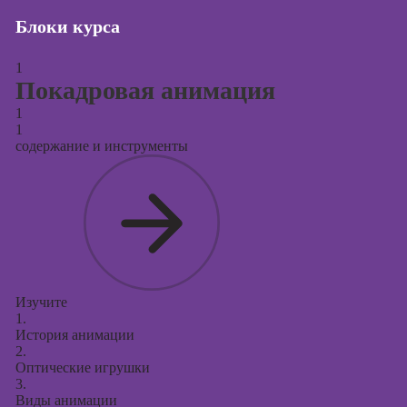
Блоки курса
Курсы создания
и продвижения
сайтов на Tilda
1
Покадровая анимация
Курсы
1
контекстной
1
рекламы
содержание и инструменты
Курсы
продвижения в
социальных
сетях
Курсы
таргетированной
рекламы
Изучите
1.
Курсы
История анимации
продюсирования
2.
проектов
Оптические игрушки
3.
Курсы создания
Виды анимации