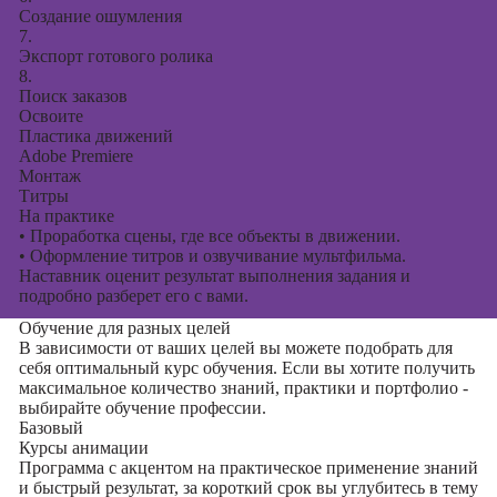
Создание ошумления
7.
Экспорт готового ролика
8.
Поиск заказов
Освоите
Пластика движений
Adobe Premiere
Монтаж
Титры
На практике
•
Проработка сцены, где все объекты в движении.
•
Оформление титров и озвучивание мультфильма.
Наставник оценит результат выполнения задания и
подробно разберет его с вами.
Обучение для разных целей
В зависимости от ваших целей вы можете подобрать для
себя оптимальный курс обучения. Если вы хотите получить
максимальное количество знаний, практики и портфолио -
выбирайте обучение профессии.
Базовый
Курсы анимации
Программа с акцентом на практическое применение знаний
и быстрый результат, за короткий срок вы углубитесь в тему