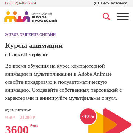
+7 (812) 648-32-79
Санкт-Петербург
Профессии
Школа маркетинга и
рекламы
ЖИВОЕ ОБЩЕНИЕ ОНЛАЙН
Профессия
Специалист по
Курсы анимации
Школа дизайна
поисковой
в Санкт-Петербурге
оптимизации
сайтов (seo-
Школа нейросетей и
Во время обучения на курсе компьютерной
продвижение
программирования
сайтов)
анимации и мультипликации в Adobe Animate
освойте покадровую и полуавтоматическую
Школа психологии
Профессия
анимацию. Создавайте собственных персонажей с
Интернет-
маркетолог
характерами и анимируйте мультфильмы с нуля.
Школа актерского
мастерства
Профессия
одним платежом:
Менеджер по
-40%
21200
маркетингу в
35400
₽
₽
Школа бизнеса и
социальных
3600
₽/мес.
управления
сетях (SMM-