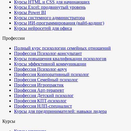
Курсы HTML и CSS для начинающих
Курсы Excel: продвинутый уровень
Курсы Power BI
Курсы системного администратора
Курсы ИИ-программирования (вайб-кодинг)
Курсы нейросетей для офиса
Профессии
Полный курс психологии семейных отношений
Профессия Психолог-консультант
Курсы повышения квалификации психологов
Курсы эффективной коммуникации
Профессия Психолог-коуч
Профессия Корпоративный психолог
Профессия Семейный психолог
Профессия Игропрактик
Профессия Арт-терапевт
Профессия Детский психолог
Профессия КПТ-психолог
Профессия НЛП-специалист
Курсы для предпринимателей: навыки лидера
Курсы