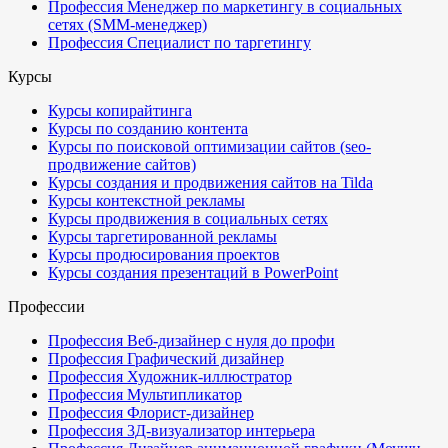
Профессия Менеджер по маркетингу в социальных
сетях (SMM-менеджер)
Профессия Специалист по таргетингу
Курсы
Курсы копирайтинга
Курсы по созданию контента
Курсы по поисковой оптимизации сайтов (seo-
продвижение сайтов)
Курсы создания и продвижения сайтов на Tilda
Курсы контекстной рекламы
Курсы продвижения в социальных сетях
Курсы таргетированной рекламы
Курсы продюсирования проектов
Курсы создания презентаций в PowerPoint
Профессии
Профессия Веб-дизайнер с нуля до профи
Профессия Графический дизайнер
Профессия Художник-иллюстратор
Профессия Мультипликатор
Профессия Флорист-дизайнер
Профессия 3Д-визуализатор интерьера