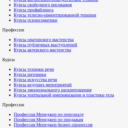
Курсы свободного рисования
Курсы профайлинга
Курсы телесно-ориентированной терапии
Курсы психосоматики
Профессии
Курсы ораторского мастерства
Курсы публичных выступлений
Курсы актерского мастерства
Курсы
Курсы техники речи
Курсы риторики
Курсы искусства речи
Курсы ведущих мероприятий
Курсы эмоционального раскрепощения
Курсы театральной импровизации и пластики тела
Профессии
Профессия Менеджер по персоналу
Профессия Менеджер по продажам
Профессия Менеджер бизнес-процессов