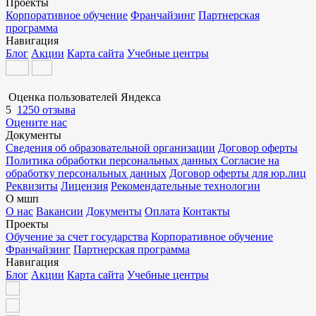
Проекты
Корпоративное обучение
Франчайзинг
Партнерская
программа
Навигация
Блог
Акции
Карта сайта
Учебные центры
Оценка пользователей Яндекса
5
1250 отзыва
Оцените нас
Документы
Сведения об образовательной организации
Договор оферты
Политика обработки персональных данных
Согласие на
обработку персональных данных
Договор оферты для юр.лиц
Реквизиты
Лицензия
Рекомендательные технологии
О мшп
О нас
Вакансии
Документы
Оплата
Контакты
Проекты
Обучение за счет государства
Корпоративное обучение
Франчайзинг
Партнерская программа
Навигация
Блог
Акции
Карта сайта
Учебные центры