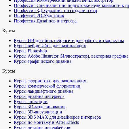
Профессия Коммерческий диджитал-иллюстратор
Профессия Специалист по подготовке недвижимости к п
Профессия 3Д-художник по созданию игр
Профессия 2D-Художник
Профессия Дизайнер интерьера
Курсы
Курсы ИИ-дизайна: нейросети для работы и творчества
Курсы веб-дизайна для начинающих
Курсы Photoshop
Курсы Adobe Illustrator (Иллюстратор), векторная графика
Курсы графического дизайна
Курсы
Курсы флористики для начинающих
Курсы коммерческой флористики
Курсы ландшафтного дизайна
Курсы дизайна интерьера
Курсы анимации
Курсы 3D-моделирования
Курсы 3D-визуализации
Курсы 3DS MAX для дизайнеров интерьера
Курсы по монтажу в After Effects
Курсы дизайна интерфейсов