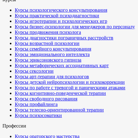
Курсы психологического консультирования
Курсы практической психодиагностики
Курсы игротерапии и психологических игр
Курсы бизнес-психологии для менеджеров по персоналу
Курсы продвижения психолога
Курсы диагностики пограничных расстройств
Курсы возрастной психологии
Курсы семейного консультирования
Курсы эмоционального интеллекта
Курсы эриксоновского гипноза
Курсы метафорических ассоциативных карт
Курсы сексологии
Курсы арт-терапии для психологов
Курсы детской нейропсихологии и психокоррекции
Курсы по работе с тревогой и паническими атаками
Курсы когнитивно-поведенческой терапии
Курсы свободного рисования
Курсы профайлинга
Курсы телесно-ориентированной терапии
Курсы психосоматики
Профессии
Курсы ораторского мастерства