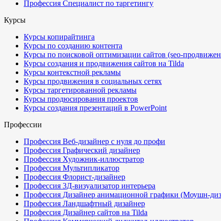
Профессия Специалист по таргетингу
Курсы
Курсы копирайтинга
Курсы по созданию контента
Курсы по поисковой оптимизации сайтов (seo-продвижен
Курсы создания и продвижения сайтов на Tilda
Курсы контекстной рекламы
Курсы продвижения в социальных сетях
Курсы таргетированной рекламы
Курсы продюсирования проектов
Курсы создания презентаций в PowerPoint
Профессии
Профессия Веб-дизайнер с нуля до профи
Профессия Графический дизайнер
Профессия Художник-иллюстратор
Профессия Мультипликатор
Профессия Флорист-дизайнер
Профессия 3Д-визуализатор интерьера
Профессия Дизайнер анимационной графики (Моушн-диз
Профессия Ландшафтный дизайнер
Профессия Дизайнер сайтов на Tilda