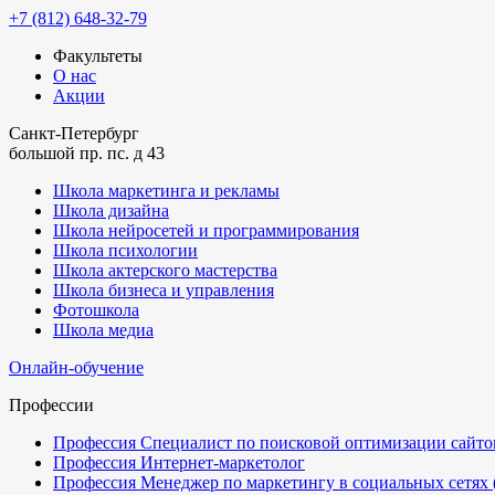
+7 (812) 648-32-79
Факультеты
О нас
Акции
Санкт-Петербург
большой пр. пс. д 43
Школа маркетинга и рекламы
Школа дизайна
Школа нейросетей и программирования
Школа психологии
Школа актерского мастерства
Школа бизнеса и управления
Фотошкола
Школа медиа
Онлайн-обучение
Профессии
Профессия Специалист по поисковой оптимизации сайтов
Профессия Интернет-маркетолог
Профессия Менеджер по маркетингу в социальных сетях