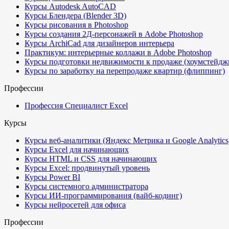
Курсы Autodesk AutoCAD
Курсы Блендера (Blender 3D)
Курсы рисования в Photoshop
Курсы создания 2Д-персонажей в Adobe Photoshop
Курсы ArchiCad для дизайнеров интерьера
Практикум: интерьерные коллажи в Adobe Photoshop
Курсы подготовки недвижимости к продаже (хоумстейдж
Курсы по заработку на перепродаже квартир (флиппинг)
Профессии
Профессия Специалист Excel
Курсы
Курсы веб-аналитики (Яндекс Метрика и Google Analytics
Курсы Excel для начинающих
Курсы HTML и CSS для начинающих
Курсы Excel: продвинутый уровень
Курсы Power BI
Курсы системного администратора
Курсы ИИ-программирования (вайб-кодинг)
Курсы нейросетей для офиса
Профессии