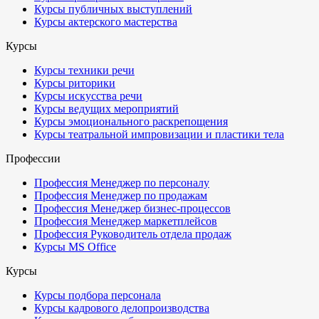
Курсы публичных выступлений
Курсы актерского мастерства
Курсы
Курсы техники речи
Курсы риторики
Курсы искусства речи
Курсы ведущих мероприятий
Курсы эмоционального раскрепощения
Курсы театральной импровизации и пластики тела
Профессии
Профессия Менеджер по персоналу
Профессия Менеджер по продажам
Профессия Менеджер бизнес-процессов
Профессия Менеджер маркетплейсов
Профессия Руководитель отдела продаж
Курсы MS Office
Курсы
Курсы подбора персонала
Курсы кадрового делопроизводства