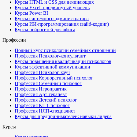
Курсы HTML и CSS для начинающих
Курсы Excel: продвинутый уровень
Курсы Power BI
Курсы системного администратора
Курсы ИИ-программирования (вайб-кодинг)
Курсы нейросетей для офиса
Профессии
Полный курс психологии семейных отношений
Профессия Психолог-консультант
Курсы повышения квалификации психологов
Курсы эффективной коммуникации
Профессия Психолог-коуч
Профессия Корпоративный психолог
Профессия Семейный психолог
Профессия Игропрактик
Профессия Арт-терапевт
Профессия Детский психолог
Профессия КПТ-психолог
Профессия НЛП-специалист
Курсы для предпринимателей: навыки лидера
Курсы