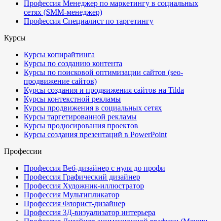
Профессия Менеджер по маркетингу в социальных
сетях (SMM-менеджер)
Профессия Специалист по таргетингу
Курсы
Курсы копирайтинга
Курсы по созданию контента
Курсы по поисковой оптимизации сайтов (seo-
продвижение сайтов)
Курсы создания и продвижения сайтов на Tilda
Курсы контекстной рекламы
Курсы продвижения в социальных сетях
Курсы таргетированной рекламы
Курсы продюсирования проектов
Курсы создания презентаций в PowerPoint
Профессии
Профессия Веб-дизайнер с нуля до профи
Профессия Графический дизайнер
Профессия Художник-иллюстратор
Профессия Мультипликатор
Профессия Флорист-дизайнер
Профессия 3Д-визуализатор интерьера