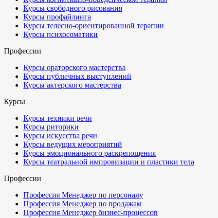
Курсы свободного рисования
Курсы профайлинга
Курсы телесно-ориентированной терапии
Курсы психосоматики
Профессии
Курсы ораторского мастерства
Курсы публичных выступлений
Курсы актерского мастерства
Курсы
Курсы техники речи
Курсы риторики
Курсы искусства речи
Курсы ведущих мероприятий
Курсы эмоционального раскрепощения
Курсы театральной импровизации и пластики тела
Профессии
Профессия Менеджер по персоналу
Профессия Менеджер по продажам
Профессия Менеджер бизнес-процессов